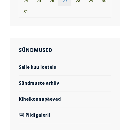
24
25
26
27
28
29
30
31
SÜNDMUSED
Selle kuu loetelu
Sündmuste arhiiv
Kihelkonnapäevad
Pildigalerii