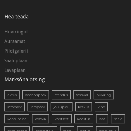
Hea teada
Huviringid
Auraamat
Pildigalerii
Saali plaan
Lavaplaan
Märksõna otsing
aktus
doonoripäev
etendus
festival
huviring
infopäev
infopäev
jõulupidu
keskus
kino
kohtumine
kohvik
kontsert
koolitus
laat
male
mälumäng
meefestival
mess
näitus
pereüritus