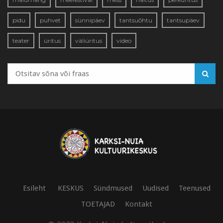
pidu
puhvet
sünnipäev
tantsuõhtu
tantsupäev
teater
üritus
väliüritus
video
Esileht
KESKUS
Sündmused
Uudised
Teenused
TOETAJAD
Kontakt