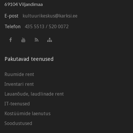
69104 Viljandimaa
E-post
kultuurikeskus@karksi.ee
Telefon
435 5513
/
520 0072
Pakutavad teenused
Ruumide rent
Inventari rent
Lauanõude, laudlinade rent
IT-teenused
Kostüümide laenutus
Soodustused