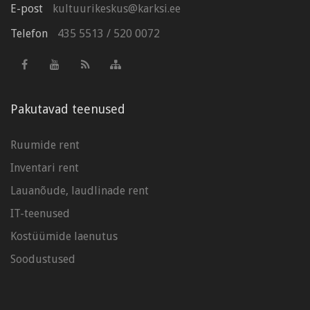
E-post
kultuurikeskus@karksi.ee
Telefon
435 5513
/
520 0072
Pakutavad teenused
Ruumide rent
Inventari rent
Lauanõude, laudlinade rent
IT-teenused
Kostüümide laenutus
Soodustused