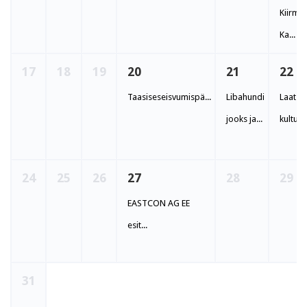
Kiirmal
Ka...
17
18
19
20
21
22
Taasiseseisvumispä...
Libahundi
Laat
jooks ja...
kultuur
24
25
26
27
28
29
EASTCON AG EE
esit...
31