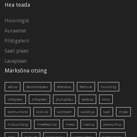
Hea teada
Huviringid
Auraamat
Pildigalerii
Saali plaan
Lavaplaan
Märksõna otsing
aktus
doonoripäev
etendus
festival
huviring
infopäev
infopäev
jõulupidu
keskus
kino
kohtumine
kohvik
kontsert
koolitus
laat
male
mälumäng
meefestival
mess
näitus
pereüritus
pidu
puhvet
sünnipäev
tantsuõhtu
tantsupäev