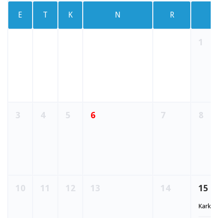
E
T
K
N
R
1
3
4
5
6
7
8
10
11
12
13
14
15
Karksi 