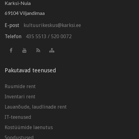
Karksi-Nuia
69104 Viljandimaa
E-post
kultuurikeskus@karksi.ee
Telefon
435 5513
/
520 0072
Pakutavad teenused
Ruumide rent
Inventari rent
Lauanõude, laudlinade rent
IT-teenused
Kostüümide laenutus
Soodustused