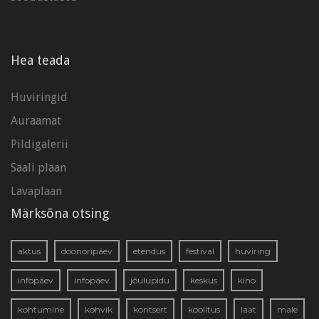
Hea teada
Huviringid
Auraamat
Pildigalerii
Saali plaan
Lavaplaan
Märksõna otsing
aktus
doonoripäev
etendus
festival
huviring
infopäev
infopäev
jõulupidu
keskus
kino
kohtumine
kohvik
kontsert
koolitus
laat
male