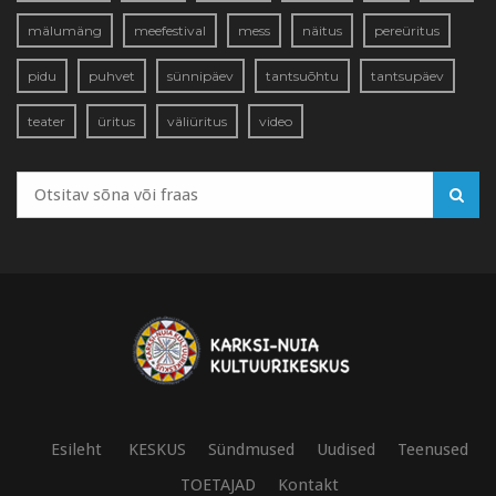
mälumäng
meefestival
mess
näitus
pereüritus
pidu
puhvet
sünnipäev
tantsuõhtu
tantsupäev
teater
üritus
väliüritus
video
Esileht
KESKUS
Sündmused
Uudised
Teenused
TOETAJAD
Kontakt